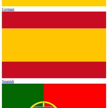
German
Spanish