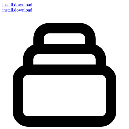
install
.download
install.download