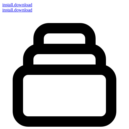
install
.download
install.download