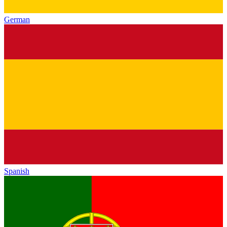
German
Spanish