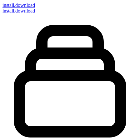
install
.download
install.download