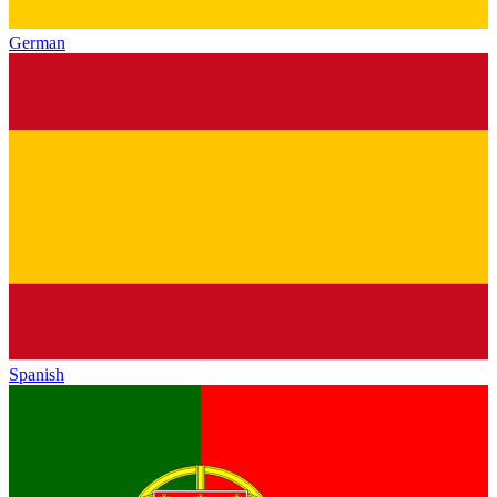
German
Spanish