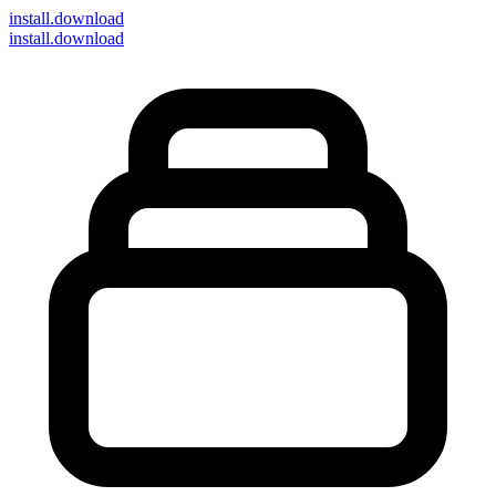
install
.download
install.download