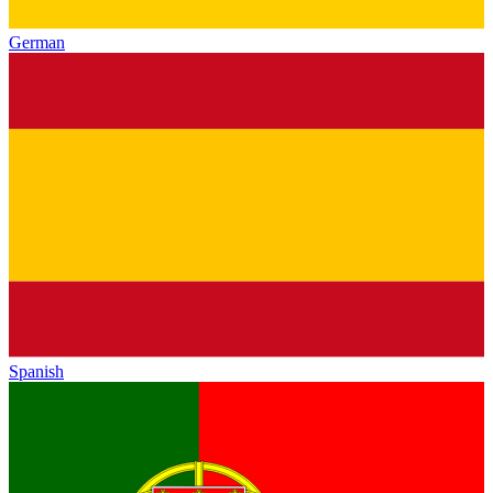
German
Spanish