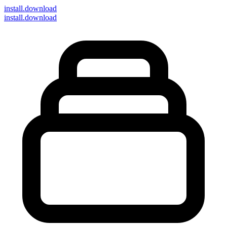
install
.download
install.download