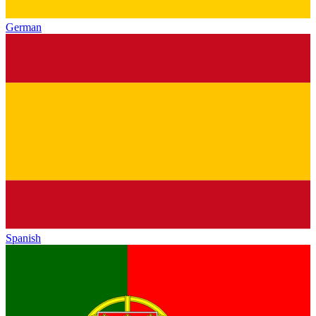
German
Spanish