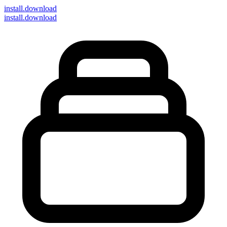
install
.download
install.download