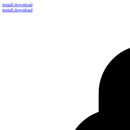
install
.download
install.download