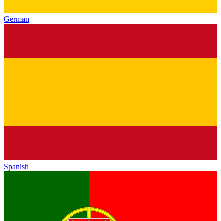
German
Spanish