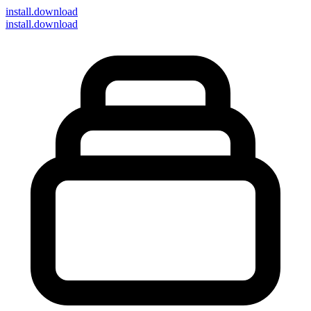
install
.download
install.download