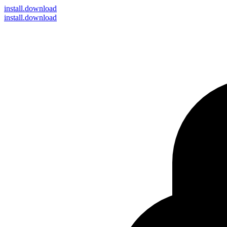
install
.download
install.download