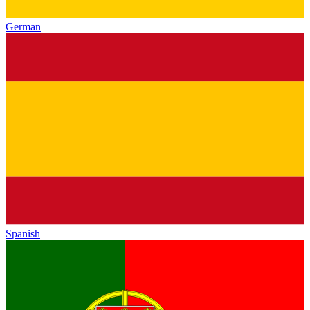
German
Spanish