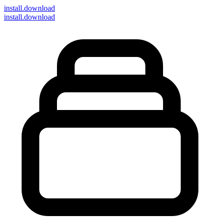
install
.download
install.download