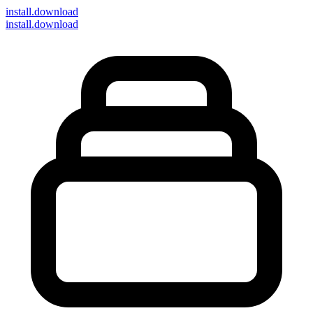
install
.download
install.download