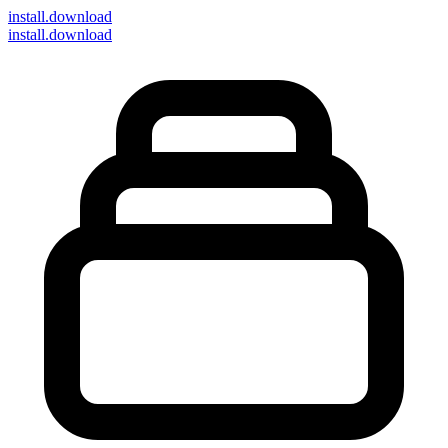
install
.download
install.download