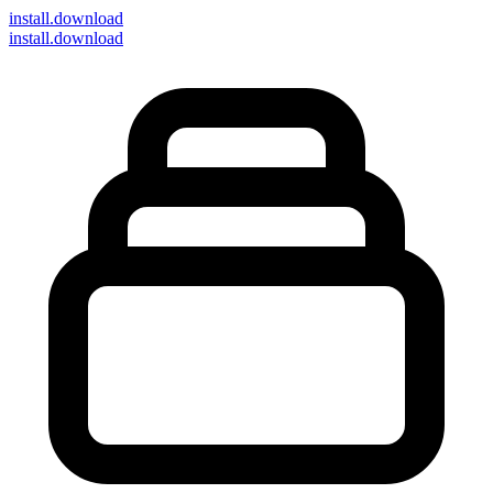
install
.download
install.download