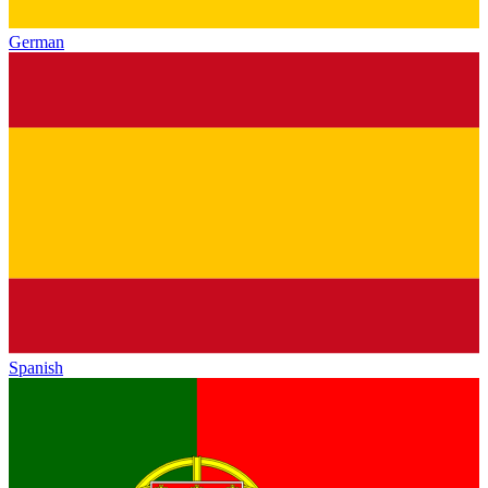
German
Spanish