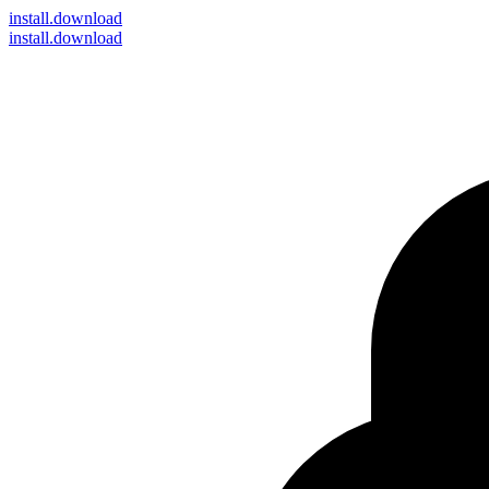
install
.download
install.download