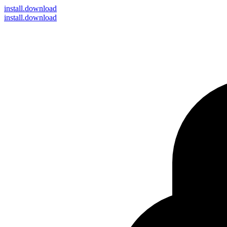
install
.download
install.download