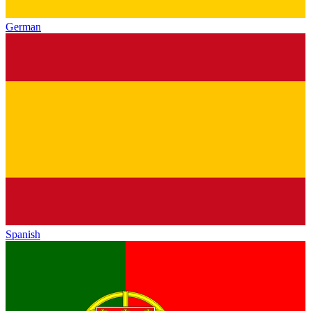
German
Spanish