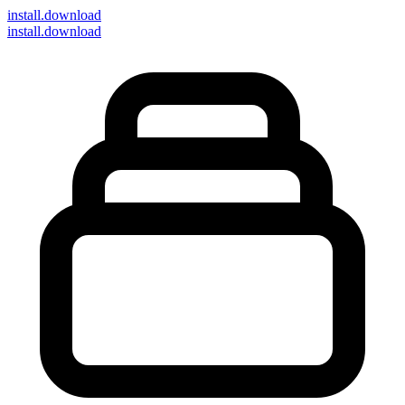
install
.download
install.download