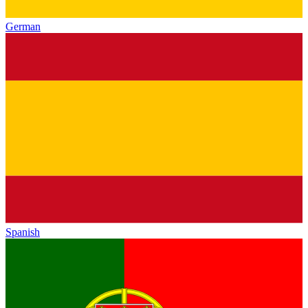
German
Spanish