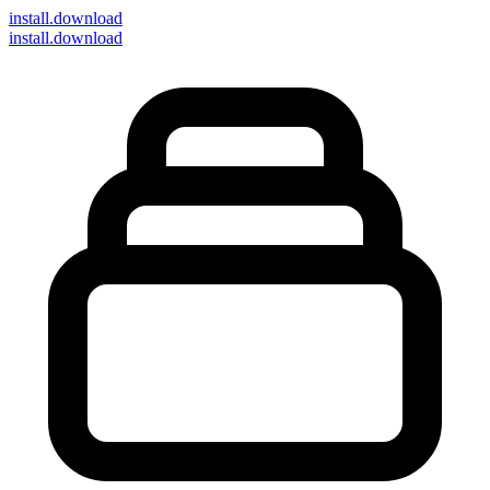
install
.download
install.download