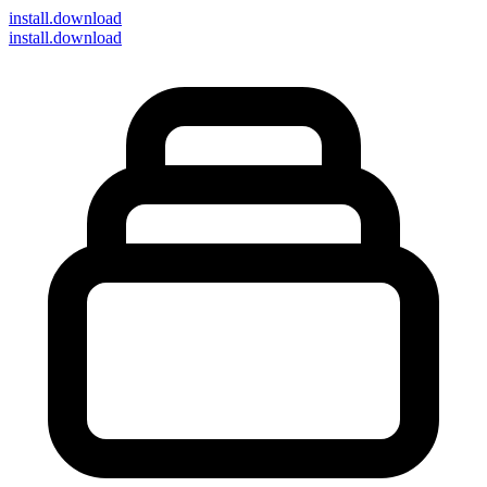
install
.download
install.download