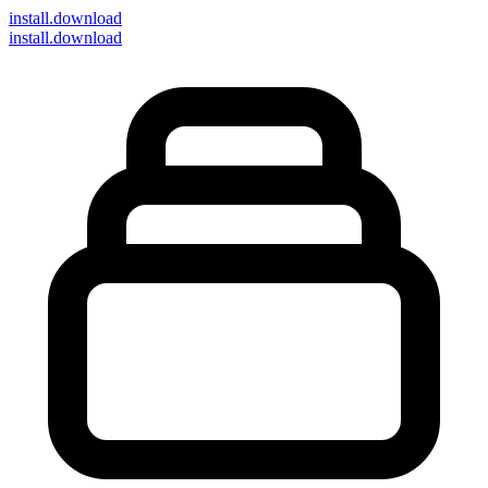
install
.download
install.download