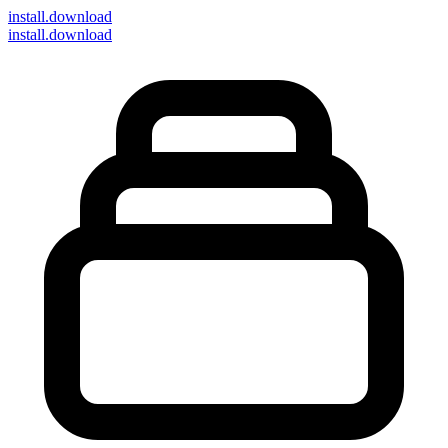
install
.download
install.download