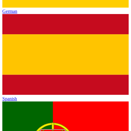
German
Spanish