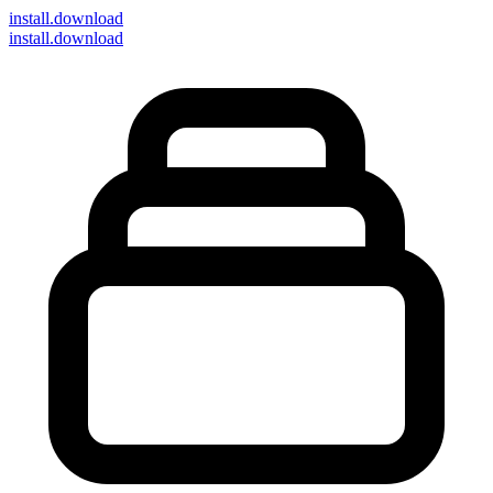
install
.download
install.download