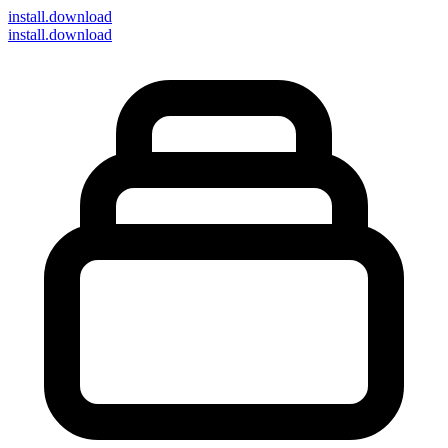
install
.download
install.download