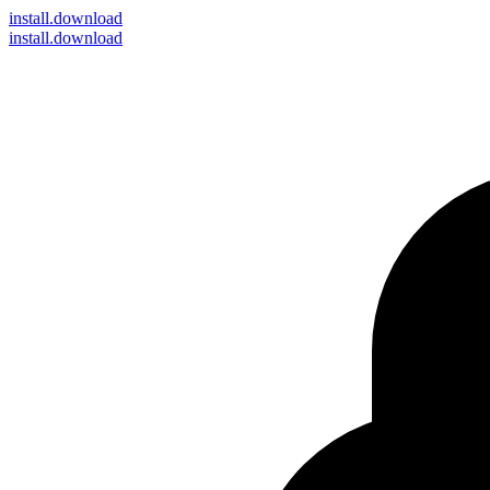
install
.download
install.download