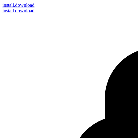
install
.download
install.download