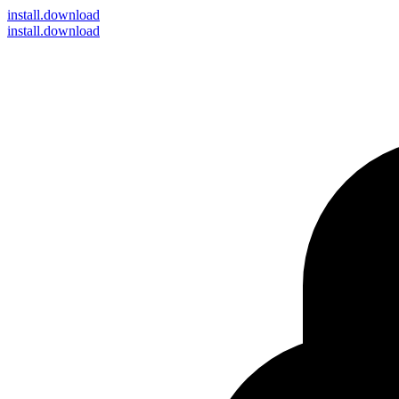
install
.download
install.download