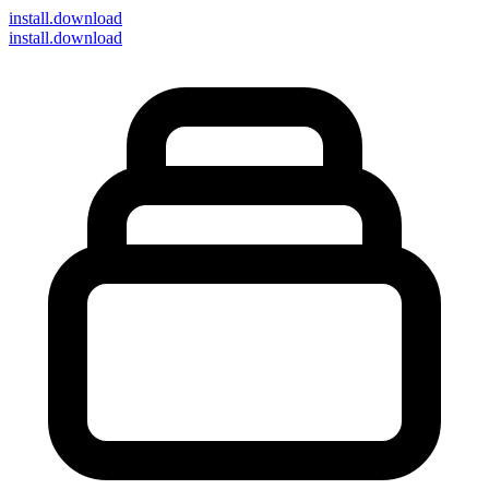
install
.download
install.download