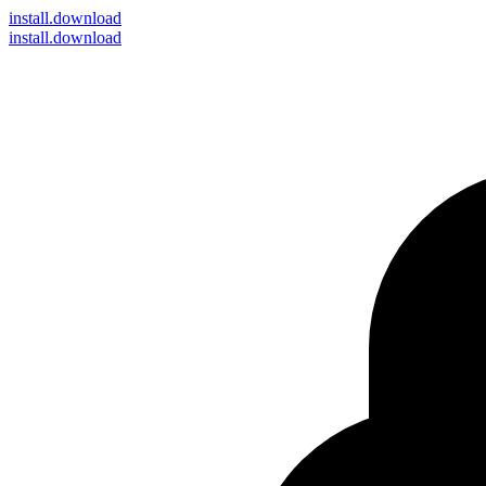
install
.download
install.download