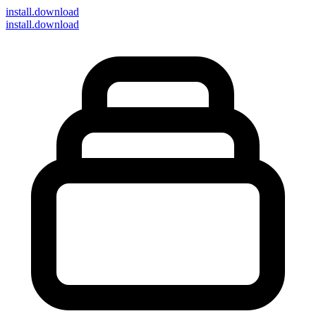
install
.download
install.download