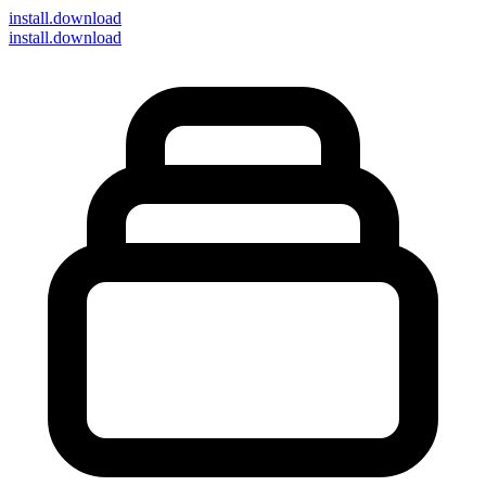
install
.download
install.download