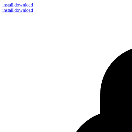
install
.download
install.download