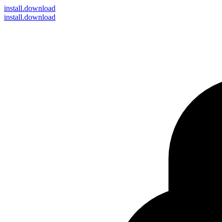
install
.download
install.download