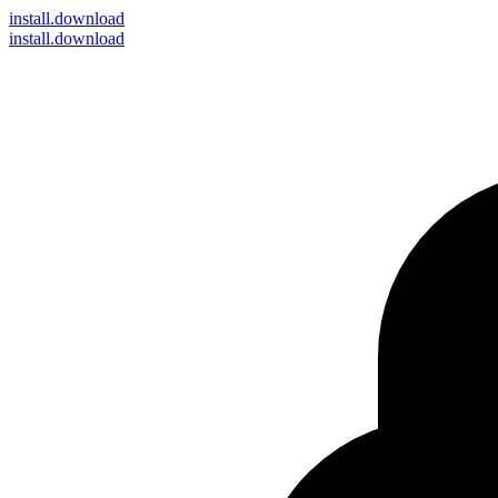
install
.download
install.download