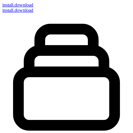
install
.download
install.download