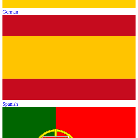
German
Spanish