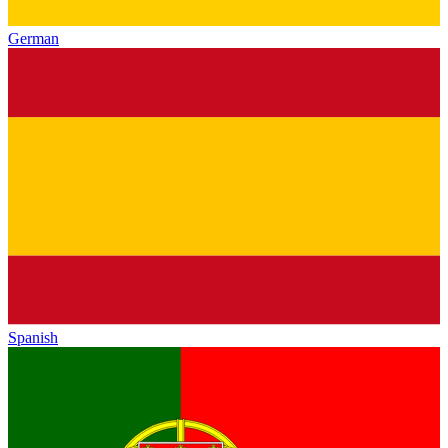
German
Spanish