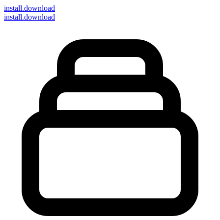
install
.download
install.download