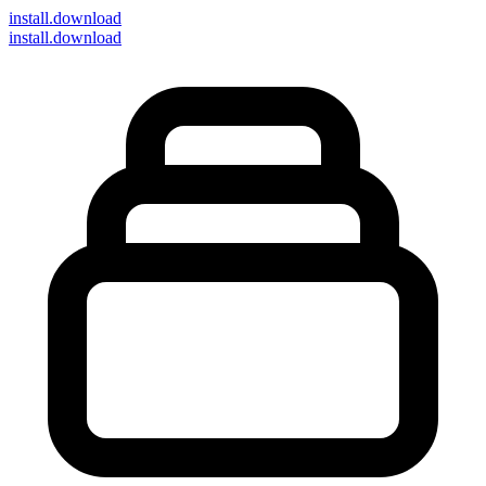
install
.download
install.download