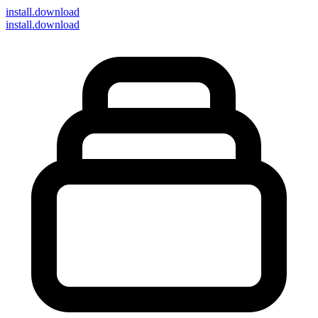
install
.download
install.download