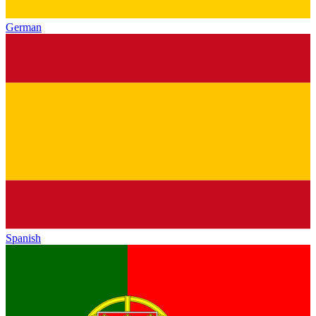
German
Spanish