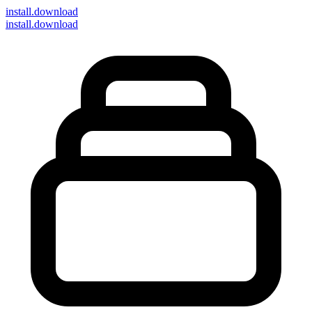
install
.download
install.download