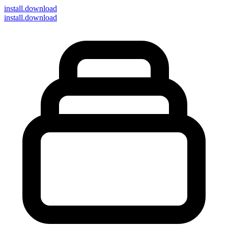
install
.download
install.download