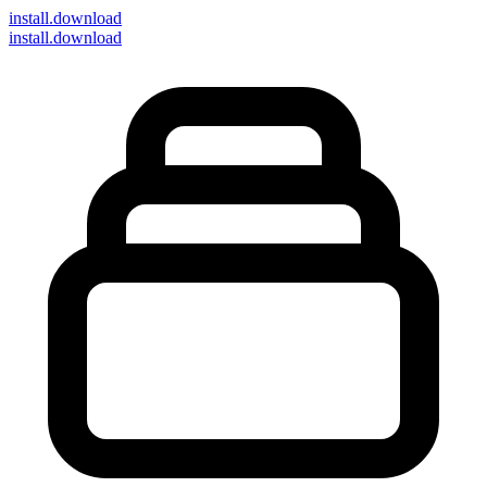
install
.download
install.download