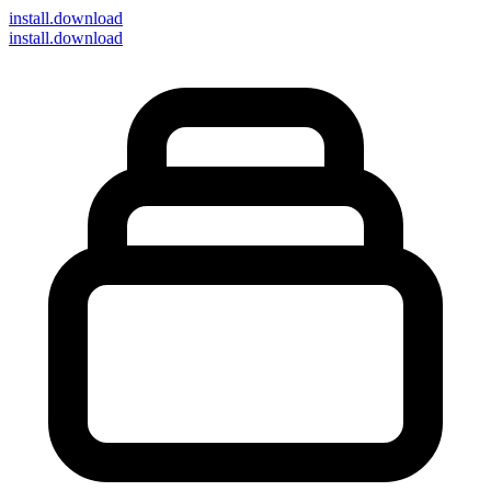
install
.download
install.download