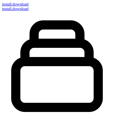
install
.download
install.download