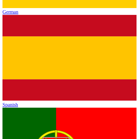
German
Spanish