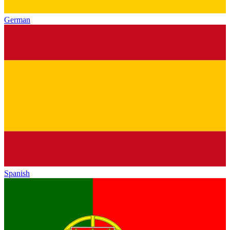
German
Spanish