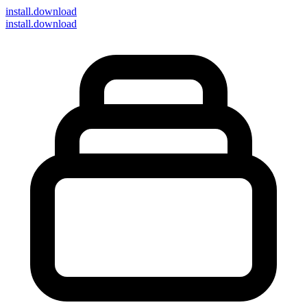
install
.download
install.download