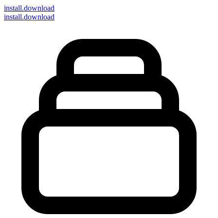
install
.download
install.download