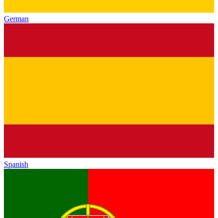
German
Spanish