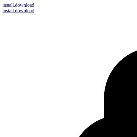
install
.download
install.download