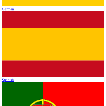
German
Spanish