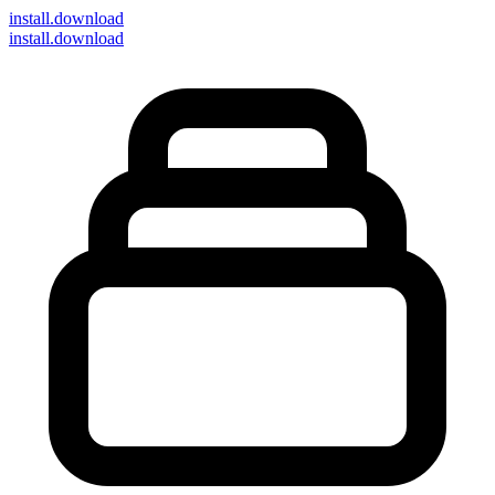
install
.download
install.download