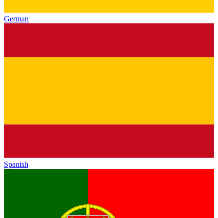
German
Spanish