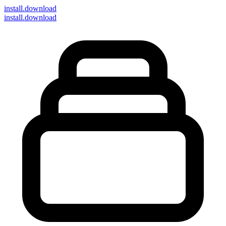
install
.download
install.download