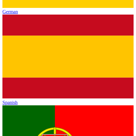
German
Spanish