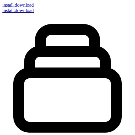
install
.download
install.download