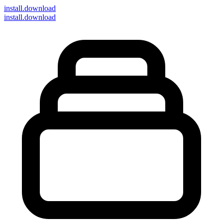
install
.download
install.download