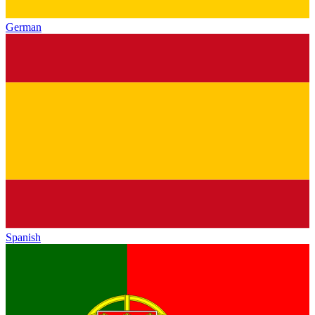
German
Spanish