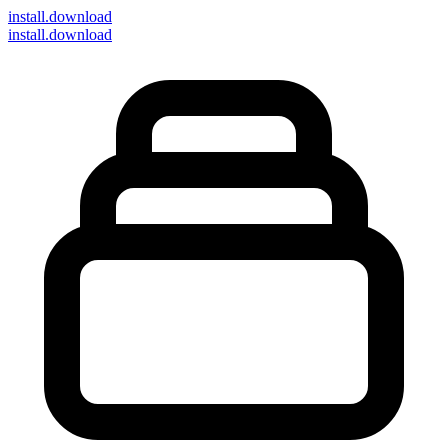
install
.download
install.download