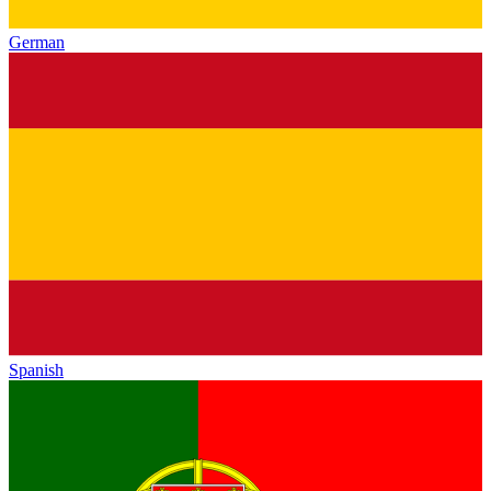
German
Spanish