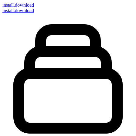
install
.download
install.download